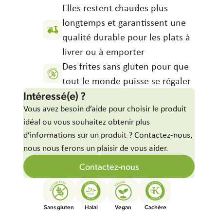
Hungary
Elles restent chaudes plus
Italy
longtemps et garantissent une
Japan
qualité durable pour les plats à
Korea
livrer ou à emporter
Latvia
Des frites sans gluten pour que
Latin America
tout le monde puisse se régaler
Poland
Intéressé(e) ?
Portugal
Romania
Vous avez besoin d’aide pour choisir le produit
Spain
idéal ou vous souhaitez obtenir plus
Sweden
d’informations sur un produit ? Contactez-nous,
The Netherlands
nous nous ferons un plaisir de vous aider.
United Kingdom & Ireland
Contactez-nous
USA
Sans gluten
Halal
Vegan
Cachère