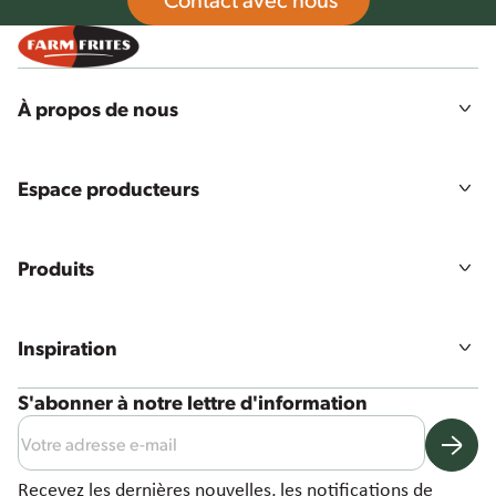
À propos de nous
Notre histoire
Mission, vision et valeurs
Espace producteurs
Développement durable
Agriculture
Qualité et sécurité des aliments
Connexion producteurs
Offres d'emploi
Produits
Tous les produits
Gammes de produits
Inspiration
Nos solutions
Recettes
S'abonner à notre lettre d'information
Actualités et autres
Recevez les dernières nouvelles, les notifications de