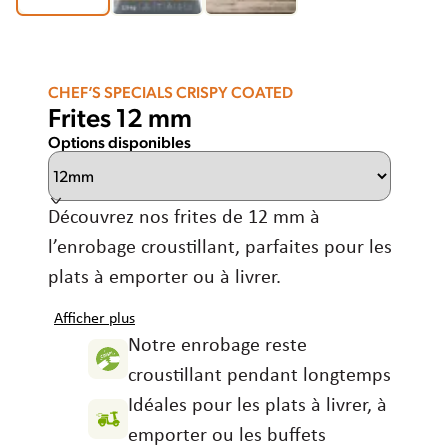
Offres d'emploi
Contact
Développement durable
Agriculture
Belgium
Nederlands
Frans
CHEF’S SPECIALS CRISPY COATED
Frites 12 mm
Choisir la région et la langue
Qualité et sécurité des aliments
Options disponibles
Corporate Website
Asia
Australia
Découvrez nos frites de 12 mm à
Brazil
l’enrobage croustillant, parfaites pour les
Czech Republic
plats à emporter ou à livrer.
Denmark
Egypt
Afficher plus
Notre enrobage reste
Estonia
France
croustillant pendant longtemps
Germany
Idéales pour les plats à livrer, à
Greece
emporter ou les buffets