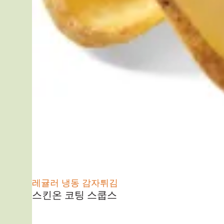
레귤러 냉동 감자튀김
스킨온 코팅 스쿱스