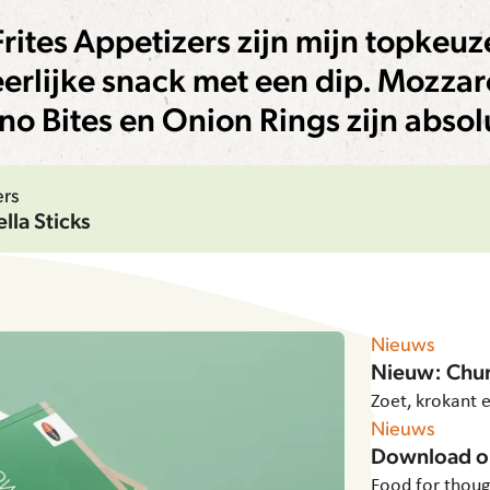
rites Appetizers zijn mijn topkeuze
erlijke snack met een dip. Mozzar
no Bites en Onion Rings zijn absol
rs
lla Sticks
Nieuws
Nieuw: Chur
Zoet, krokant 
Nieuws
Download o
Food for thoug