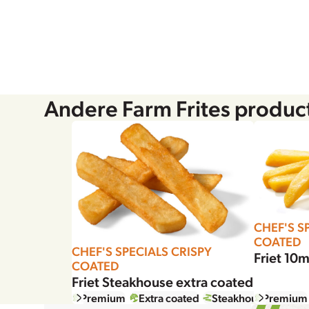
Andere Farm Frites produc
CHEF'S S
COATED
CHEF'S SPECIALS CRISPY
Friet 1
COATED
Friet Steakhouse extra coated
Premium
Extra coated
Steakhouse
Premium
Diepv