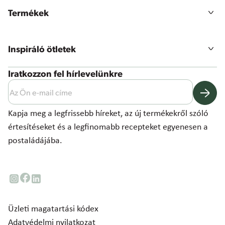
Élelmiszer-minőség és -biztonság
Gazdák bejelentkezése
Karrier lehetőségek
Termékek
Valamennyi termék
Termékpaletta
Inspiráló ötletek
Megoldásaink
Receptek
Iratkozzon fel hírlevelünkre
Hírek, érdekességek
Kapja meg a legfrissebb híreket, az új termékekről szóló
értesítéseket és a legfinomabb recepteket egyenesen a
postaládájába.
Üzleti magatartási kódex
Adatvédelmi nyilatkozat