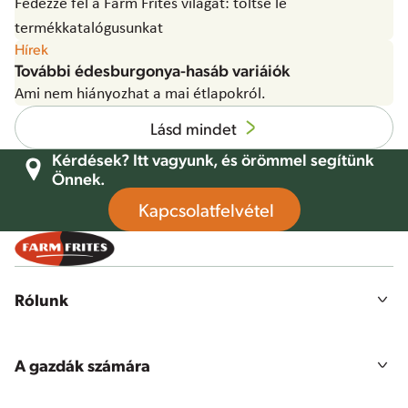
Fedezze fel a Farm Frites világát: töltse le
termékkatalógusunkat
Hírek
További édesburgonya-hasáb variáiók
Ami nem hiányozhat a mai étlapokról.
Lásd mindet
Kérdések? Itt vagyunk, és örömmel segítünk
Önnek.
Kapcsolatfelvétel
Rólunk
Történetünk
Küldetésünk, jövőképünk & értékeink
A gazdák számára
Fenntarthatóság
Burgonyatermesztés