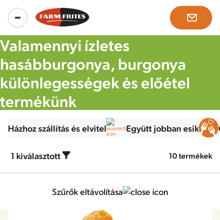
Valamennyi ízletes
hasábburgonya, burgonya
Termékek
különlegességek és előétel
termékünk
Valamennyi termék
Inspiráló ötletek
Házhoz szállítás és elvitel
Együtt jobban esik
Termékpaletta
Receptek
Rólunk
1
kiválasztott
10 termékek
Megoldásaink
Hírek, érdekességek
Történetünk
Szűrők eltávolítása
Kiskereskedelmi ajánlat
Küldetésünk, jövőképünk & értékeink