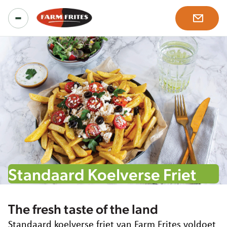
Producten
Alle producten
Inspiratie
Productranges
Recepten
Over ons
Onze oplossingen
Standaard Koelverse Friet
Nieuws & meer
Ons verhaal
Werken bij
The fresh taste of the land
Missie, visie en waarden
Standaard koelverse friet van Farm Frites voldoet