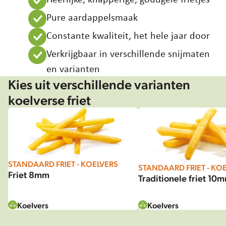
Hungary
Italy
Pure aardappelsmaak
Japan
Constante kwaliteit, het hele jaar door
Korea
Verkrijgbaar in verschillende snijmaten
Latvia
en varianten
Latin America
Kies uit verschillende varianten
Poland
koelverse friet
Portugal
Romania
Spain
Sweden
The Netherlands
STANDAARD FRIET - KOELVERS
United Kingdom & Ireland
STANDAARD FRIET - KO
Friet 8mm
Traditionele friet 10
USA
Koelvers
Koelvers