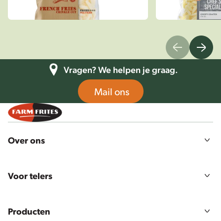
Vragen? We helpen je graag.
Mail ons
Over ons
Ons verhaal
Missie, visie en waarden
Voor telers
Duurzaamheid
Landbouw
Voedselveiligheid & kwaliteit
Telers login
Werken bij Farm Frites
Producten