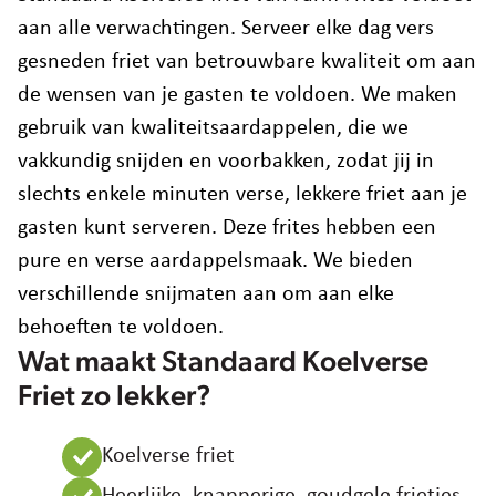
Werken bij Farm Frites
aan alle verwachtingen. Serveer elke dag vers
Contact
Duurzaamheid
gesneden friet van betrouwbare kwaliteit om aan
de wensen van je gasten te voldoen. We maken
Landbouw
Belgium
Nederlands
Frans
gebruik van kwaliteitsaardappelen, die we
KIes regio en taal
Voedselveiligheid en kwaliteit
vakkundig snijden en voorbakken, zodat jij in
Corporate Website
slechts enkele minuten verse, lekkere friet aan je
Asia
gasten kunt serveren. Deze frites hebben een
Australia
pure en verse aardappelsmaak. We bieden
Brazil
verschillende snijmaten aan om aan elke
Czech Republic
Denmark
behoeften te voldoen.
Egypt
Wat maakt Standaard Koelverse
Estonia
Friet zo lekker?
France
Germany
Koelverse friet
Greece
Heerlijke, knapperige, goudgele frietjes