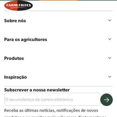
Sobre nós
A nossa história
Missão, visão e valores
Para os agricultores
Sustentabilidade
Agricultura
Qualidade e segurança alimentar
Iniciar sessão
Emprego
Produtos
Todos os produtos
Gamas de produtos
Inspiração
As nossas soluções
Receitas
Subscrever a nossa newsletter
Notícias e mais
Receba as últimas notícias, notificações de novos