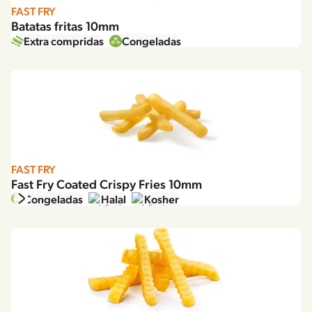
Greece
FAST FRY
Hungary
Batatas fritas 10mm
Italy
Extra compridas
Congeladas
Japan
Korea
Latvia
Latin America
Poland
Romania
FAST FRY
Spain
Fast Fry Coated Crispy Fries 10mm
Sweden
Congeladas
Halal
Kosher
The Netherlands
United Kingdom & Ireland
USA