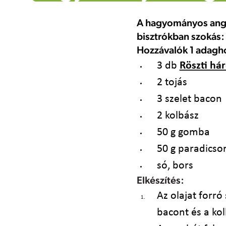
A hagyományos angol
bisztrókban szokás: 
Hozzávalók 1 adagh
3 db
Röszti há
2 tojás
3 szelet bacon
2 kolbász
50 g gomba
50 g paradics
só, bors
Elkészítés:
Az olajat forró
bacont és a ko