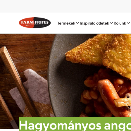
Termékek
Inspiráló ötletek
Rólunk
Hagyományos angol 