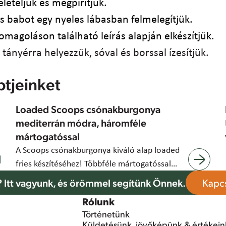
leteljük és megpirítjuk.
 babot egy nyeles lábasban felmelegítjük.
somagoláson található leírás alapján elkészítjük.
tányérra helyezzük, sóval és borssal ízesítjük.
ptjeinket
Loaded Scoops csónakburgonya
mediterrán módra, háromféle
mártogatóssal
A Scoops csónakburgonya kiváló alap loaded
fries készítéséhez! Többféle mártogatóssal
növeli a profitot.
 Itt vagyunk, és örömmel segítünk Önnek.
Kapcs
Rólunk
Történetünk
Küldetésünk, jövőképünk & értékein