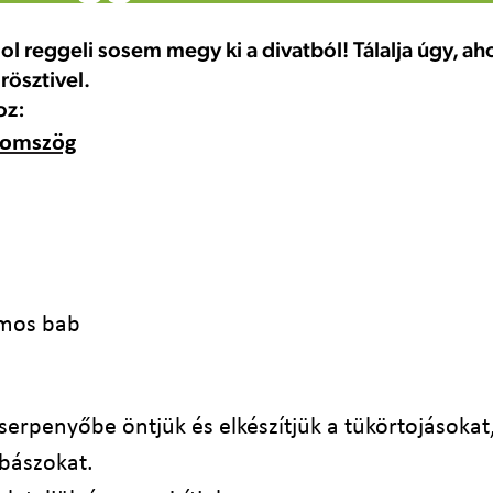
 reggeli sosem megy ki a divatból! Tálalja úgy, aho
rösztivel.
oz:
romszög
omos bab
 serpenyőbe öntjük és elkészítjük a tükörtojásokat
lbászokat.