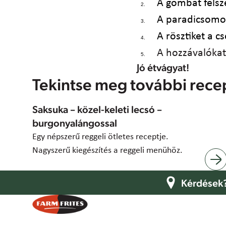
A gombát felsze
A paradicsomos
A rösztiket a c
A hozzávalókat 
Jó étvágyat!
Tekintse meg további rece
Saksuka – közel-keleti lecsó –
burgonyalángossal
Egy népszerű reggeli ötletes receptje.
Nagyszerű kiegészítés a reggeli menühöz.
Kérdések?